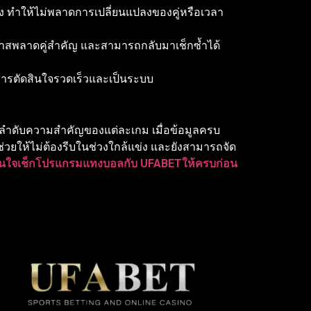
ข่ง ทำให้ไม่พลาดการเปลี่ยนแปลงของคู่หรือเวลา
าสพลาดคู่สำคัญ และสามารถกลับมาเช็กซ้ำได้
การตัดสินใจรวดเร็วและเป็นระบบ
รียงลำดับความสำคัญของแต่ละเกม เมื่อข้อมูลครบ
ช่วยให้ไม่ต้องรีบในช่วงใกล้แข่ง และยังสามารถจัด
นใจเช็กโปรแกรมแทงบอลกับ UFABETให้ครบก่อน