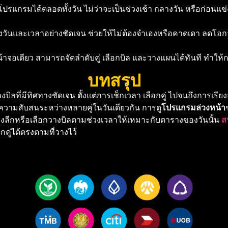
โปรแกรมได้ตลอดทั้งวัน ไม่ว่าจะเป็นช่วงเช้า กลางวัน หรือก่อนแ
วันและเวลาอย่างชัดเจน ช่วยให้ไม่ต้องจำเองหรือคาดเดา ลดโอก
าจอเดียว สามารถจัดลำดับคู่ เลือกบิล และวางแผนได้ทันที ทำให้
บทสรุป
งบิลที่มีทิศทางชัดเจน ตั้งแต่การเช็กเวลา เลือกคู่ ไปจนถึงการเ
ดความสับสนระหว่างหลายคู่ในวันเดียวกัน การดู
โปรแกรมล่วงหน้า
างลีกหรือเลือกวางบิลตามช่วงเวลาให้เหมาะกับตารางของวันนั้น
ส
กคู่ได้ตรงตามที่วางไว้