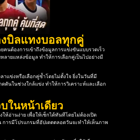
งบิลแทงบอลทุกคู่
ยคนต้องการเข้าถึงข้อมูลการแข่งขันแบบรวดเร็ว
ลายแหล่งข้อมูล ทำให้การเลือกคู่เป็นไปอย่างมี
หรือเลือกคู่ซ้ำโดยไม่ตั้งใจ ยิ่งในวันที่มี
กดดันในช่วงใกล้แข่ง ทำให้การวิเคราะห์และเลือก
จบในหน้าเดียว
้อ่านง่าย เพื่อให้เช็กได้ทันทีโดยไม่ต้องเปิด
กัน การมีโปรแกรมที่อัปเดตตลอดวันจะทำให้เห็นภาพ