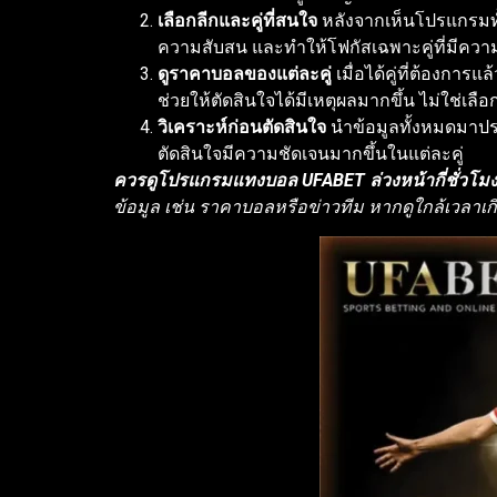
เลือกลีกและคู่ที่สนใจ
หลังจากเห็นโปรแกรมทั้ง
ความสับสน และทำให้โฟกัสเฉพาะคู่ที่มีความ
ดูราคาบอลของแต่ละคู่
เมื่อได้คู่ที่ต้องกา
ช่วยให้ตัดสินใจได้มีเหตุผลมากขึ้น ไม่ใช่เลื
วิเคราะห์ก่อนตัดสินใจ
นำข้อมูลทั้งหมดมาปร
ตัดสินใจมีความชัดเจนมากขึ้นในแต่ละคู่
ควรดูโปรแกรมแทงบอล UFABET ล่วงหน้ากี่ชั่วโม
ข้อมูล เช่น ราคาบอลหรือข่าวทีม หากดูใกล้เวลา