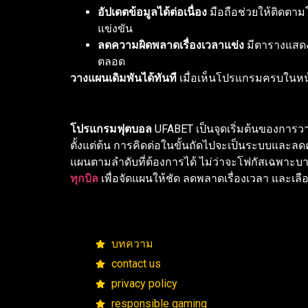
อัปเดตข้อมูลได้ต่อเนื่อง
มือถือช่วยให้ติดตาม
แข่งขัน
ลดความผิดพลาดเรื่องเวลาแข่ง
มีตารางแสดง
ตลอด
วางแผนเดิมพันได้ทันที
เมื่อเห็นโปรแกรมครบในหน้
โปรแกรมฟุตบอล
UFABET เป็นจุดเริ่มต้นของการวา
ตั้งแต่ต้น การคิดต่อในขั้นถัดไปจะเป็นระบบและล
แผนตามลำดับที่ต้องการได้ ไม่ว่าจะโฟกัสเฉพาะบ
ทุกบิล
เพื่อจัดแผนให้ชัด ลดพลาดเรื่องเวลา และเลือ
บทความ
contact us
privacy policy
responsible gaming