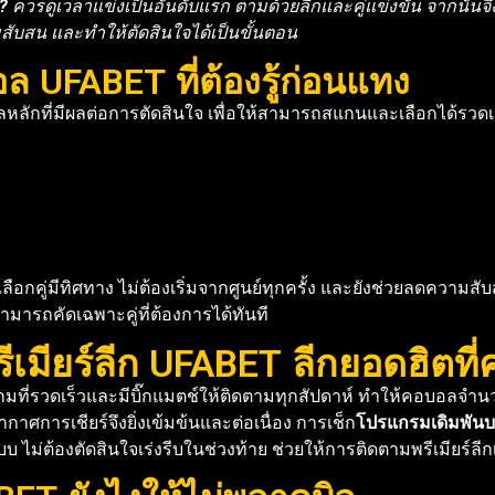
?
ควรดูเวลาแข่งเป็นอันดับแรก ตามด้วยลีกและคู่แข่งขัน จากนั้นจ
สับสน และทำให้ตัดสินใจได้เป็นขั้นตอน
 UFABET ที่ต้องรู้ก่อนแทง
หลักที่มีผลต่อการตัดสินใจ เพื่อให้สามารถสแกนและเลือกได้รวดเ
ลือกคู่มีทิศทาง ไม่ต้องเริ่มจากศูนย์ทุกครั้ง และยังช่วยลดความสั
ามารถคัดเฉพาะคู่ที่ต้องการได้ทันที
เมียร์ลีก UFABET ลีกยอดฮิตท
้วยเกมที่รวดเร็วและมีบิ๊กแมตช์ให้ติดตามทุกสัปดาห์ ทำให้คอบอลจ
ศการเชียร์จึงยิ่งเข้มข้นและต่อเนื่อง การเช็ก
โปรแกรมเดิมพันบ
ไม่ต้องตัดสินใจเร่งรีบในช่วงท้าย ช่วยให้การติดตามพรีเมียร์ลีก