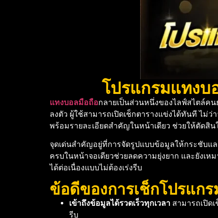
โปรแกรมแทงบอล 
แทงบอลมือถือ
กลายเป็นส่วนหนึ่งของไลฟ์สไตล์คน
ลงตัว ผู้ใช้สามารถเปิดเช็กตารางแข่งได้ทันที ไม่ว่าจ
พร้อมรายละเอียดสำคัญในหน้าเดียว ช่วยให้ตัดสิน
จุดเด่นสำคัญอยู่ที่การจัดรูปแบบข้อมูลให้กระชับแ
ครบในหน้าจอเดียวช่วยลดความยุ่งยาก และยังเหมา
ได้ต่อเนื่องแบบไม่ต้องเร่งรีบ
ข้อดีของการเช็กโปรแกรม
เข้าถึงข้อมูลได้รวดเร็วทุกเวลา
สามารถเปิดเช็
รีบ