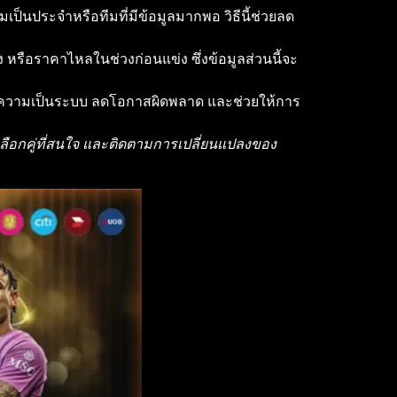
เป็นประจำหรือทีมที่มีข้อมูลมากพอ วิธีนี้ช่วยลด
ง หรือราคาไหลในช่วงก่อนแข่ง ซึ่งข้อมูลส่วนนี้จะ
ลมีความเป็นระบบ ลดโอกาสผิดพลาด และช่วยให้การ
ดเลือกคู่ที่สนใจ และติดตามการเปลี่ยนแปลงของ