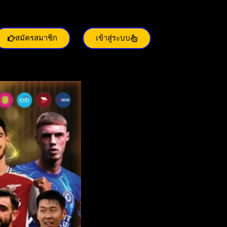
สมัครสมาชิก
เข้าสู่ระบบ