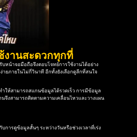
้งานสะดวกทุกที่
บหน้าจอมือถือจึงตอบโจทย์การใช้งานได้อย่าง
ายภายในไม่กี่วินาที อีกทั้งยังเลือกดูลีกที่สนใจ
จน ทำให้สามารถสแกนข้อมูลได้รวดเร็ว การมีข้อมูล
้ใช้งานจึงสามารถติดตามความเคลื่อนไหวและวางแผน
ารดูข้อมูลสั้นๆ ระหว่างวันหรือช่วงเวลาที่เร่ง