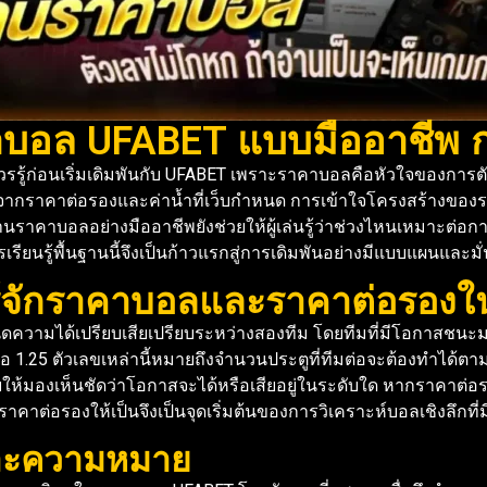
คาบอล UFABET แบบมืออาชีพ ก่
วรรู้ก่อนเริ่มเดิมพันกับ UFABET เพราะราคาบอลคือหัวใจของการตั
งจากราคาต่อรองและค่าน้ำที่เว็บกำหนด การเข้าใจโครงสร้างของราค
านราคาบอลอย่างมืออาชีพยังช่วยให้ผู้เล่นรู้ว่าช่วงไหนเหมาะ
ียนรู้พื้นฐานนี้จึงเป็นก้าวแรกสู่การเดิมพันอย่างมีแบบแผนและมั
ู้จักราคาบอลและราคาต่อรองใ
ามได้เปรียบเสียเปรียบระหว่างสองทีม โดยทีมที่มีโอกาสชนะมากกว่า
 หรือ 1.25 ตัวเลขเหล่านี้หมายถึงจำนวนประตูที่ทีมต่อจะต้องทำได้ต
ยให้มองเห็นชัดว่าโอกาสจะได้หรือเสียอยู่ในระดับใด หากราคาต
นราคาต่อรองให้เป็นจึงเป็นจุดเริ่มต้นของการวิเคราะห์บอลเชิงลึกที
ยและความหมาย