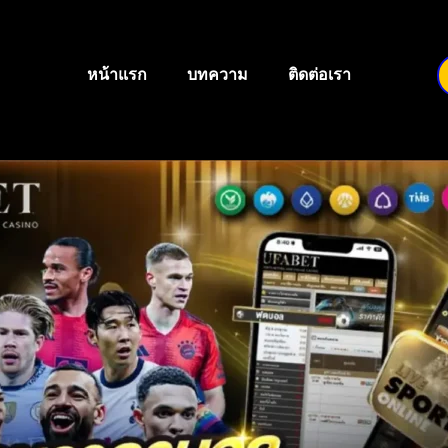
หน้าแรก
บทความ
ติดต่อเรา