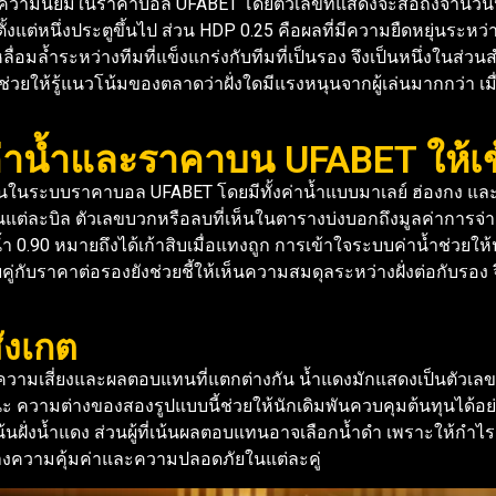
บความนิยมในราคาบอล UFABET โดยตัวเลขที่แสดงจะสื่อถึงจำนวนประต
แต่หนึ่งประตูขึ้นไป ส่วน HDP 0.25 คือผลที่มีความยืดหยุ่นระหว่าง
ื่อมล้ำระหว่างทีมที่แข็งแกร่งกับทีมที่เป็นรอง จึงเป็นหนึ่งในส่ว
วยให้รู้แนวโน้มของตลาดว่าฝั่งใดมีแรงหนุนจากผู้เล่นมากกว่า เม
นค่าน้ำและราคาบน UFABET ให้เข
พันในระบบราคาบอล UFABET โดยมีทั้งค่าน้ำแบบมาเลย์ ฮ่องกง และ
ดในแต่ละบิล ตัวเลขบวกหรือลบที่เห็นในตารางบ่งบอกถึงมูลค่าการจ่าย
น้ำ 0.90 หมายถึงได้เก้าสิบเมื่อแทงถูก การเข้าใจระบบค่าน้ำช่วยใ
่กับราคาต่อรองยังช่วยชี้ให้เห็นความสมดุลระหว่างฝั่งต่อกับรอง จ
ังเกต
ามเสี่ยงและผลตอบแทนที่แตกต่างกัน น้ำแดงมักแสดงเป็นตัวเลขติดลบ
ชนะ ความต่างของสองรูปแบบนี้ช่วยให้นักเดิมพันควบคุมต้นทุนได้อย่า
ฝั่งน้ำแดง ส่วนผู้ที่เน้นผลตอบแทนอาจเลือกน้ำดำ เพราะให้กำไร
่างความคุ้มค่าและความปลอดภัยในแต่ละคู่