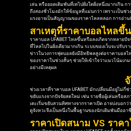
เล่น หรือยอดเดิมพันที่เทไปฝั่งใดฝั่งหนึ่งมากเกิน
ถึงสองชั่วโมงมักให้ข้อมูลที่แม่นกว่า เพราะเป็นช่วง
แรงอาจเป็นสัญญาณของราคาไหลหลอก การอ่านทิศท
สาเหตุที่ราคาบอลไหลขึ้
ราคาบอล UFABET ไหลขึ้นหรือลงเกิดจากหลายปัจจั
ที่ไหลไปในฝั่งเดียวมากเกิน ระบบของเว็บจะปรับราคา
ข่าวในวงการฟุตบอลยังมีอิทธิพลสูงต่อราคาบอลไห
ของราคาในช่วงสั้นๆ ช่วยให้เข้าใจว่าแนวโน้มเก
อย่างมีเหตุผล
จ
ช่วงเวลาที่ราคาบอล UFABET มักเปลี่ยนมีอยู่ไม่กี่ช
ขยับแรงจากปัจจัยสดใหม่ เช่น รายชื่อผู้เล่นหรื
เตะเริ่มขยับสวนทิศทางจากราคาเปิด อาจบ่งบอกว่ามี
ดูจังหวะจึงเป็นหนึ่งในพื้นฐานของนักเดิมพันมืออ
ราคาเปิดสนาม VS ราคาใ