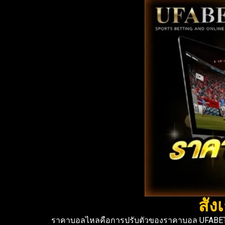
สัง
ราคาบอลไหลคือการปรับตัวของราคาบอล UFABET ที่เ