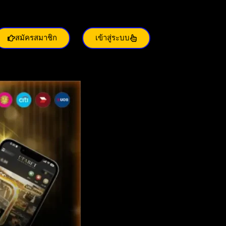
สมัครสมาชิก
เข้าสู่ระบบ