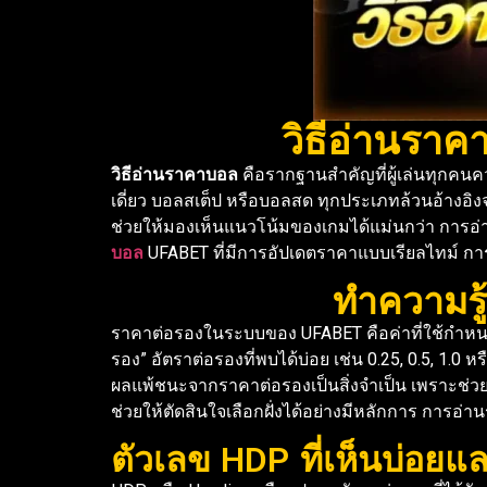
วิธีอ่านรา
วิธีอ่านราคาบอล
คือรากฐานสำคัญที่ผู้เล่นทุกคนค
เดี่ยว บอลสเต็ป หรือบอลสด ทุกประเภทล้วนอ้างอิ
ช่วยให้มองเห็นแนวโน้มของเกมได้แม่นกว่า การอ่
บอล
UFABET ที่มีการอัปเดตราคาแบบเรียลไทม์ การเร
ทำความร
ราคาต่อรองในระบบของ UFABET คือค่าที่ใช้กำหนดคว
รอง” อัตราต่อรองที่พบได้บ่อย เช่น 0.25, 0.5, 1.0
ผลแพ้ชนะจากราคาต่อรองเป็นสิ่งจำเป็น เพราะช่ว
ช่วยให้ตัดสินใจเลือกฝั่งได้อย่างมีหลักการ การอ่า
ตัวเลข HDP ที่เห็นบ่อ