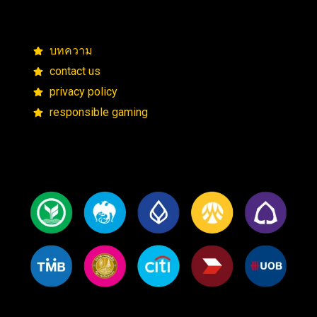
บทความ
contact us
privacy policy
responsible gaming