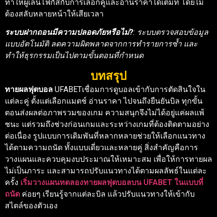
ทำให้ผู้เล่นโฟกัสกับการเลือกคู่และอ่านราคาได้เต็มที่ โดยไม่
ต้องสลับหลายหน้าให้เสียเวลา
ระบบฝากถอนมีความปลอดภัยหรือไม่?
: ระบบตรวจสอบข้อมูล
แบบอัตโนมัติ ลดความผิดพลาดจากการทำรายการซ้ำ และ
ทำให้ธุรกรรมเป็นไปตามขั้นตอนที่กำหนด
บทสรุป
ทายผลฟุตบอล
UFABETเชื่อมการดูบอลเข้ากับการตัดสินใจใน
แต่ละคู่ ตั้งแต่เลือกแมตช์ อ่านราคา ไปจนถึงยืนยันบิล ทุกขั้น
ตอนส่งผลต่อภาพรวมของเกม ความสนุกจึงไม่ได้อยู่แค่ผลแพ้
ชนะ แต่รวมถึงช่วงก่อนเกมและระหว่างเกมที่ต้องติดตามอย่าง
ต่อเนื่อง รูปแบบการเดิมพันที่หลากหลายช่วยให้เลือกแนวทาง
ได้ตามความถนัด ทั้งแบบเดี่ยวและหลายคู่ สิ่งสำคัญคือการ
วางแผนและควบคุมงบประมาณให้เหมาะสม เพื่อให้การทายผล
ไม่เป็นภาระ และสามารถปรับแนวทางได้ตามผลลัพธ์ในแต่ละ
ครั้ง
เริ่มวางแผนทดลองทายผลฟุตบอลบน UFABET ในแบบที่
ถนัด
ค่อยๆ เรียนรู้จากแต่ละบิล แล้วปรับแนวทางให้เข้ากับ
สไตล์ของตัวเอง