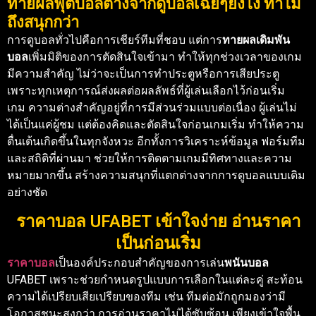
ทายผลฟุตบอลต่างจากดูบอลเฉยๆยังไง ทำไม
ถึงสนุกกว่า
การดูบอลทั่วไปคือการเชียร์ทีมที่ชอบ แต่การ
ทายผลเดิมพัน
บอล
เพิ่มมิติของการตัดสินใจเข้ามา ทำให้ทุกช่วงเวลาของเกม
มีความสำคัญ ไม่ว่าจะเป็นการทำประตูหรือการเสียประตู
เพราะทุกเหตุการณ์ส่งผลต่อผลลัพธ์ที่ผู้เล่นเลือกไว้ก่อนเริ่ม
เกม
ความต่างสำคัญอยู่ที่การมีส่วนร่วมแบบต่อเนื่อง ผู้เล่นไม่
ได้เป็นแค่ผู้ชม แต่ต้องคิดและตัดสินใจก่อนเกมเริ่ม ทำให้ความ
ตื่นเต้นเกิดขึ้นในทุกจังหวะ อีกทั้งการวิเคราะห์ข้อมูล ฟอร์มทีม
และสถิติที่ผ่านมา ช่วยให้การติดตามเกมมีทิศทางและความ
หมายมากขึ้น สร้างความสนุกที่แตกต่างจากการดูบอลแบบเดิม
อย่างชัด
ราคาบอล UFABET เข้าใจง่าย อ่านราคา
เป็นก่อนเริ่ม
ราคาบอล
เป็นองค์ประกอบสำคัญของการเล่น
พนันบอล
UFABET เพราะช่วยกำหนดรูปแบบการเลือกในแต่ละคู่ สะท้อน
ความได้เปรียบเสียเปรียบของทีม เช่น ทีมต่อมักถูกมองว่ามี
โอกาสชนะสูงกว่า การอ่านราคาไม่ได้ซับซ้อน เพียงเข้าใจพื้น