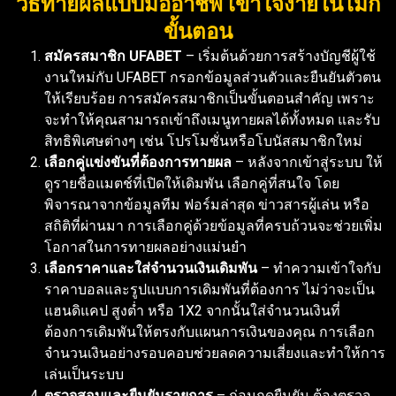
วิธีทายผลแบบมืออาชีพ เข้าใจง่ายในไม่กี่
ขั้นตอน
สมัครสมาชิก UFABET
– เริ่มต้นด้วยการสร้างบัญชีผู้ใช้
งานใหม่กับ UFABET กรอกข้อมูลส่วนตัวและยืนยันตัวตน
ให้เรียบร้อย การสมัครสมาชิกเป็นขั้นตอนสำคัญ เพราะ
จะทำให้คุณสามารถเข้าถึงเมนูทายผลได้ทั้งหมด และรับ
สิทธิพิเศษต่างๆ เช่น โปรโมชั่นหรือโบนัสสมาชิกใหม่
เลือกคู่แข่งขันที่ต้องการทายผล
– หลังจากเข้าสู่ระบบ ให้
ดูรายชื่อแมตช์ที่เปิดให้เดิมพัน เลือกคู่ที่สนใจ โดย
พิจารณาจากข้อมูลทีม ฟอร์มล่าสุด ข่าวสารผู้เล่น หรือ
สถิติที่ผ่านมา การเลือกคู่ด้วยข้อมูลที่ครบถ้วนจะช่วยเพิ่ม
โอกาสในการทายผลอย่างแม่นยำ
เลือกราคาและใส่จำนวนเงินเดิมพัน
– ทำความเข้าใจกับ
ราคาบอลและรูปแบบการเดิมพันที่ต้องการ ไม่ว่าจะเป็น
แฮนดิแคป สูงต่ำ หรือ 1X2 จากนั้นใส่จำนวนเงินที่
ต้องการเดิมพันให้ตรงกับแผนการเงินของคุณ การเลือก
จำนวนเงินอย่างรอบคอบช่วยลดความเสี่ยงและทำให้การ
เล่นเป็นระบบ
ตรวจสอบและยืนยันรายการ
– ก่อนกดยืนยัน ต้องตรวจ