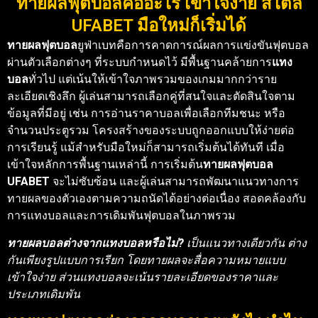
ทายผลฟุตบอลคืออะไร เข้าใจง่าย สไตล์
UFABET มือใหม่ก็เริ่มได้
ทายผลฟุตบอล
ยูฟ่าเบทคือการคาดการณ์ผลการแข่งขันฟุตบอล
ผ่านตัวเลือกต่างๆ ที่ระบบกำหนดไว้ มีพื้นฐานคล้ายการ
แทง
บอล
ทั่วไป แต่เน้นให้เข้าใจภาพรวมของเกมมากกว่าราย
ละเอียดเชิงลึก ผู้เล่นสามารถเลือกคู่ที่สนใจและตัดสินใจตาม
ข้อมูลที่มีอยู่ เช่น การอ่านราคาบอลเพื่อเลือกทีมชนะ หรือ
จำนวนประตูรวม โครงสร้างของระบบถูกออกแบบให้ง่ายต่อ
การเรียนรู้ แม้สำหรับมือใหม่ก็สามารถเริ่มต้นได้ทันที
เมื่อ
เข้าใจหลักการพื้นฐานเหล่านี้ การเริ่มต้น
ทายผลฟุตบอล
UFABET
จะไม่ซับซ้อน และผู้เล่นสามารถพัฒนาแนวทางการ
ทายผลของตัวเองตามความถนัดได้อย่างต่อเนื่อง สอดคล้องกับ
การแทงบอลและการเดิมพันฟุตบอลในภาพรวม
ทายผลบอลต่างจากแทงบอลหรือไม่?
เป็นแนวทางเดียวกัน ต่าง
กันเพียงรูปแบบการเรียก โดยทายผลจะสื่อความหมายแบบ
เข้าใจง่าย ส่วนแทงบอลจะเน้นรายละเอียดของราคาและ
ประเภทเดิมพัน