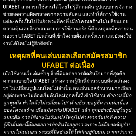
UFABET สามารถใช้งานได้โดยไม่รู้สึกกดดัน รูปแบบการจัดวาง
ช่วยลดความผิดพลาดจากความสับสน และทำให้การใช้งาน
แต่ละครั้งเป็นไปในจังหวะที่คงที่ เมื่อโครงสร้างไม่เปลี่ยนบ่อย
ความคุ้นเคยจึงสะสมตามการใช้งานจริง นี่คือเหตุผลที่หลายคน
มองว่า UFABET เป็นเว็บที่เข้าใจง่ายตั้งแต่ครั้งแรก และยังคงใช้
งานได้โดยไม่รู้สึกติดขัด
เหตุผลที่คนเล่นบอลเลือกสมัครสมาชิก
UFABET ต่อเนื่อง
เมื่อใช้งานเว็บเดิมซ้ำๆ สิ่งที่มีผลต่อการตัดสินใจมากที่สุดคือ
ความสบายใจ UFABET สร้างความรู้สึกนี้ผ่านระบบที่คงเส้นคง
วา ไม่เปลี่ยนรูปแบบโดยไม่จำเป็น คนเล่นบอลจำนวนมากเลือก
อยู่ต่อเพราะไม่ต้องเริ่มต้นใหม่ทุกครั้งที่เข้าใช้งาน
คำถามที่มัก
ถูกพูดถึง ทำไมถึงไม่เปลี่ยนเว็บ? คำอธิบายอยู่ที่ความต่อเนื่อง
ของโครงสร้าง เมื่อสมัครกับ UFABET แล้ว ทุกอย่างยังอยู่ในรูป
แบบเดิม การใช้งานในวันแข่งใหญ่ไม่ต่างจากวันปกติ ความ
รู้สึกมั่นคงนี้มีผลต่อการตัดสินใจอยู่ยาว เพราะไม่ต้องเผชิญกับ
ความไม่แน่นอน ระบบที่นิ่งช่วยให้โฟกัสอยู่กับเกม มากกว่าการ