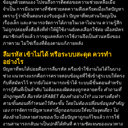
ข้อมูลด้วยตนเอง ไปจนถึงการติดต่อขอความช่วยเหลือเมื่อ
จำเป็น การมีแนวทางที่ชัดช่วยลดความตึงเครียดเมื่อเกิดปัญหา
เพราะรู้ว่ามีขั้นตอนรองรับอยู่แล้ว ปัญหาที่พบส่วนใหญ่เป็น
เรื่องเล็ก และสามารถจัดการได้ภายในเวลาไม่นาน ความรู้สึก
ไม่ถูกปล่อยทิ้งคือสิ่งที่ทำให้ผู้ใช้งานยังคงเลือกใช้ต่อ เมื่อสมัคร
สมาชิกเสร็จแล้ว การดูแลหลังการใช้งานจึงเป็นส่วนหนึ่งของ
ภาพรวม ไม่ใช่เรื่องที่ต้องตามแก้ภายหลัง
ลืมรหัส เข้าไม่ได้ หรือระบบสะดุด ควรทำ
อย่างไร
ปัญหาที่พบได้บ่อยคือการลืมรหัส หรือเข้าใช้งานไม่ได้ในบาง
ช่วง แนวทางแรกคือการตรวจสอบข้อมูลที่ใช้เข้าสู่ระบบให้ตรง
กับที่สมัครไว้ หากยังไม่สามารถเข้าได้ ระบบมีขั้นตอนสำหรับ
การกู้คืนที่เป็นลำดับ ไม่ต้องลองผิดลองถูกหลายครั้ง
คำถามที่
มักถูกพูดถึง ลืมรหัส UFABET ต้องทำอย่างไร? แนวทางคือทำ
ตามขั้นตอนที่กำหนดไว้ทีละขั้น โดยไม่ต้องเปลี่ยนข้อมูลสำคัญ
เอง การจัดการปัญหาเหล่านี้ถูกออกแบบให้จบในจุดเดียว ไม่
ต้องย้ายไปหลายส่วนของเว็บ
เมื่อปัญหาถูกแก้ไขแล้ว การใช้
งานสามารถกลับมาเป็นปกติได้ทันที ความชัดเจนของแนวทาง