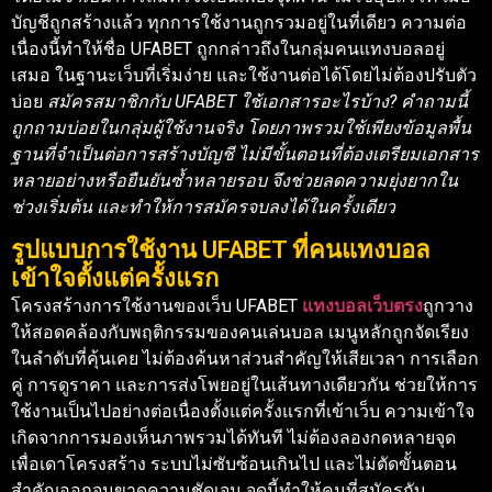
บัญชีถูกสร้างแล้ว ทุกการใช้งานถูกรวมอยู่ในที่เดียว ความต่อ
เนื่องนี้ทำให้ชื่อ UFABET ถูกกล่าวถึงในกลุ่มคนแทงบอลอยู่
เสมอ ในฐานะเว็บที่เริ่มง่าย และใช้งานต่อได้โดยไม่ต้องปรับตัว
บ่อย
สมัครสมาชิกกับ UFABET ใช้เอกสารอะไรบ้าง? คำถามนี้
ถูกถามบ่อยในกลุ่มผู้ใช้งานจริง โดยภาพรวมใช้เพียงข้อมูลพื้น
ฐานที่จำเป็นต่อการสร้างบัญชี ไม่มีขั้นตอนที่ต้องเตรียมเอกสาร
หลายอย่างหรือยืนยันซ้ำหลายรอบ จึงช่วยลดความยุ่งยากใน
ช่วงเริ่มต้น และทำให้การสมัครจบลงได้ในครั้งเดียว
รูปแบบการใช้งาน UFABET ที่คนแทงบอล
เข้าใจตั้งแต่ครั้งแรก
โครงสร้างการใช้งานของเว็บ UFABET
แทงบอลเว็บตรง
ถูกวาง
ให้สอดคล้องกับพฤติกรรมของคนเล่นบอล เมนูหลักถูกจัดเรียง
ในลำดับที่คุ้นเคย ไม่ต้องค้นหาส่วนสำคัญให้เสียเวลา การเลือก
คู่ การดูราคา และการส่งโพยอยู่ในเส้นทางเดียวกัน ช่วยให้การ
ใช้งานเป็นไปอย่างต่อเนื่องตั้งแต่ครั้งแรกที่เข้าเว็บ ความเข้าใจ
เกิดจากการมองเห็นภาพรวมได้ทันที ไม่ต้องลองกดหลายจุด
เพื่อเดาโครงสร้าง ระบบไม่ซับซ้อนเกินไป และไม่ตัดขั้นตอน
สำคัญออกจนขาดความชัดเจน จุดนี้ทำให้คนที่สมัครกับ