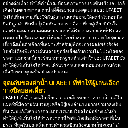
อย่างต่อเนื่อง ทำให้ค่าน้ำสะท้อนสภาพการแข่งขันจริงและใกล้
เคียงกับตลาดสากล ค่าน้ำที่ตั้งอย่างสมเหตุสมผลของ UFABET
ไม่ได้เพิ่มความเสี่ยงให้กับผู้เล่น แต่กลับช่วยให้ผลกำไรต่อหนึ่ง
บิลมีมูลค่าเพิ่มขึ้น ผู้เดิมพันสามารถเลือกเพียงคู่เดียวที่มั่นใจ
และรับผลตอบแทนเต็มตามราคาที่ได้รับ ต่างจากเว็บที่ปรับลด
เรตแบบไม่ชัดเจนจนทำให้ผลกำไรจริงลดลง การวางบิลฟุตบอล
เดี่ยวจึงเป็นตัวเลือกที่เหมาะสำหรับผู้ที่ต้องการผลลัพธ์จริงจัง
โดยไม่ต้องพึ่งการเล่นหลายคู่หรือเสี่ยงกับความไม่โปร่งใสของ
ราคา นอกจากนี้การรักษามาตรฐานด้านค่าน้ำของ UFABET ยัง
ทำให้ผู้เล่นมั่นใจได้ว่าจะได้รับราคาและผลตอบแทนครบถ้วน
เมื่อบิลชนะทุกครั้งอย่างสม่ำเสมอ
จุดเด่นของค่าน้ำ UFABET ที่ทำให้ผู้เล่นเลือก
วางบิลบอลเดี่ยว
UFABET ยังมีจุดเด่นในเรื่องความเสถียรของราคาค่าน้ำ แม้ใน
แมตช์ที่มีความผันผวนสูงหรือมีผู้เล่นจำนวนมากเข้ามาลงเดิม
พัน ระบบก็ยังสามารถอัปเดตเรตแบบเรียลไทม์อย่างแม่นยำ
ทำให้ผู้เล่นมั่นใจได้ว่าเรตราคาที่ตัดสินใจเลือกคือราคาที่เป็น
ธรรมที่สุดในขณะนั้น การคำนวณบิลหลังจบเกมก็ชัดเจน ไม่