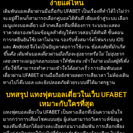
ง่ายแค่ไหน
เดิมพันบอลเดี่ยวผ่านมือถือกับ UFABET เป็นเรื่องที่ทำได้ไวไม่ว่า
จะอยู่ที่ไหนก็สามารถเลือกคู่บอลได้ทันที เพียงเข้าสู่ระบบ เลือก
เมนูแทงบอลเดี่ยว แล้วกดเลือกทีมที่ต้องการ ระบบจะแสดง
ราคาต่อรองพร้อมข้อมูลสำคัญให้ตรวจสอบได้ทันที ขั้นตอน
การกดยืนยันใช้เวลาไม่นาน รองรับทั้งสมาร์ตโฟนระบบ iOS
และ Android จึงไม่เป็นปัญหาต่อการใช้งาน
ข้อสงสัยที่มักเกิด
ขึ้นคือ เดิมพันบอลเดี่ยวผ่านมือถือจะยุ่งยากหรือไม่ ไม่ยุ่งยาก
เลย เพราะเมนูถูกออกแบบมาให้ชัดเจน เข้าใจง่าย แม้แต่ผู้ที่เพิ่ง
เริ่มใช้ก็สามารถทำความเข้าใจได้อย่างเร็ว
การเดิมพันบอล
เดี่ยวผ่าน UFABET ผ่านมือถือยังช่วยลดการเสียเวลา ไม่ต้องเดิน
ทางไปโต๊ะบอล และยังปลอดภัยด้วยระบบที่ได้มาตรฐาน
บทสรุป แทงฟุตบอลเดี่ยวในเว็บ UFABET
เหมาะกับใครที่สุด
แทงฟุตบอลเดี่ยวใน UFABET เป็นทางเลือกที่เน้นความมั่นใจ
มากกว่าการเสี่ยงโชคแบบสุ่ม ผู้เล่นสามารถวิเคราะห์ข้อมูล
ของทีมที่เลือกได้อย่างละเอียดก่อนวางเดิมพัน การเลือกเพียง