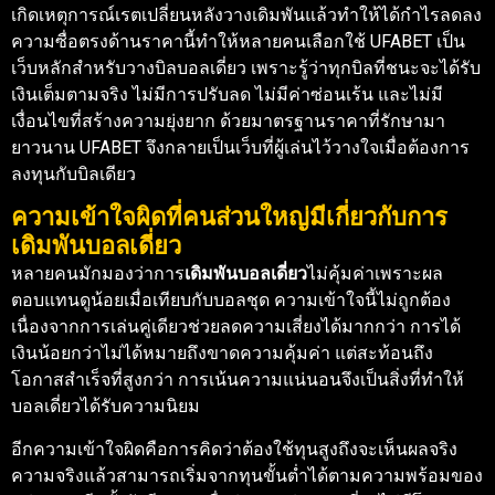
เกิดเหตุการณ์เรตเปลี่ยนหลังวางเดิมพันแล้วทำให้ได้กำไรลดลง
ความซื่อตรงด้านราคานี้ทำให้หลายคนเลือกใช้ UFABET เป็น
เว็บหลักสำหรับวางบิลบอลเดี่ยว เพราะรู้ว่าทุกบิลที่ชนะจะได้รับ
เงินเต็มตามจริง ไม่มีการปรับลด ไม่มีค่าซ่อนเร้น และไม่มี
เงื่อนไขที่สร้างความยุ่งยาก ด้วยมาตรฐานราคาที่รักษามา
ยาวนาน UFABET จึงกลายเป็นเว็บที่ผู้เล่นไว้วางใจเมื่อต้องการ
ลงทุนกับบิลเดียว
ความเข้าใจผิดที่คนส่วนใหญ่มีเกี่ยวกับการ
เดิมพันบอลเดี่ยว
หลายคนมักมองว่าการ
เดิมพัน
บอลเดี่ยว
ไม่คุ้มค่าเพราะผล
ตอบแทนดูน้อยเมื่อเทียบกับบอลชุด ความเข้าใจนี้ไม่ถูกต้อง
เนื่องจากการเล่นคู่เดียวช่วยลดความเสี่ยงได้มากกว่า การได้
เงินน้อยกว่าไม่ได้หมายถึงขาดความคุ้มค่า แต่สะท้อนถึง
โอกาสสำเร็จที่สูงกว่า การเน้นความแน่นอนจึงเป็นสิ่งที่ทำให้
บอลเดี่ยวได้รับความนิยม
อีกความเข้าใจผิดคือการคิดว่าต้องใช้ทุนสูงถึงจะเห็นผลจริง
ความจริงแล้วสามารถเริ่มจากทุนขั้นต่ำได้ตามความพร้อมของ